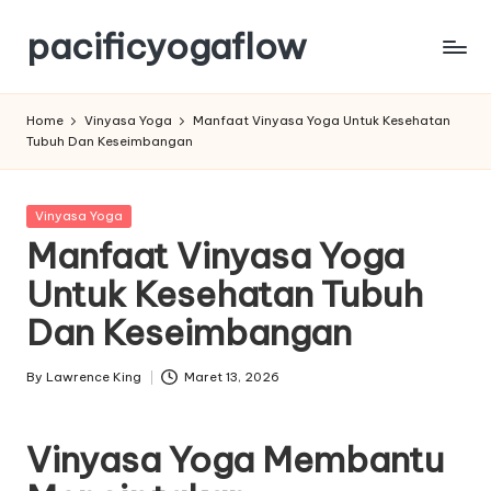
pacificyogaflow
Skip
to
Tips
content
Olahraga
Home
Vinyasa Yoga
Manfaat Vinyasa Yoga Untuk Kesehatan
Dan
Tubuh Dan Keseimbangan
Kesehatan
Posted
Vinyasa Yoga
in
Manfaat Vinyasa Yoga
Untuk Kesehatan Tubuh
Dan Keseimbangan
By
Lawrence King
Maret 13, 2026
Posted
by
Vinyasa Yoga Membantu