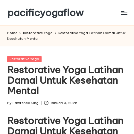
pacificyogaflow
Skip
to
Tips
content
Olahraga
Home
Restorative Yoga
Restorative Yoga Latihan Damai Untuk
Dan
Kesehatan Mental
Kesehatan
Posted
Restorative Yoga
in
Restorative Yoga Latihan
Damai Untuk Kesehatan
Mental
By
Lawrence King
Januari 3, 2026
Posted
by
Restorative Yoga Latihan
Damai Untuk Kesehatan