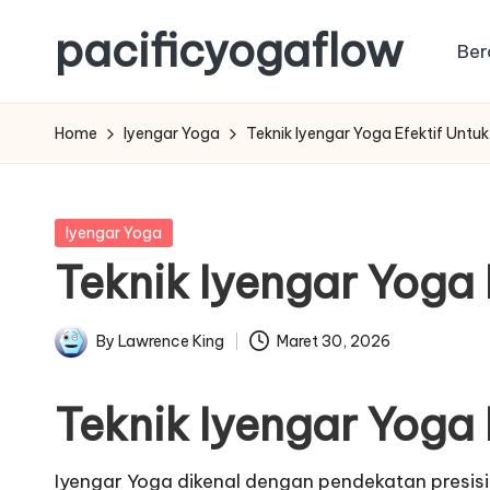
pacificyogaflow
Ber
Skip
to
Tips
content
Olahraga
Home
Iyengar Yoga
Teknik Iyengar Yoga Efektif Untu
Dan
Kesehatan
Posted
Iyengar Yoga
in
Teknik Iyengar Yoga 
By
Lawrence King
Maret 30, 2026
Posted
by
Teknik Iyengar Yoga 
Iyengar Yoga dikenal dengan pendekatan presis