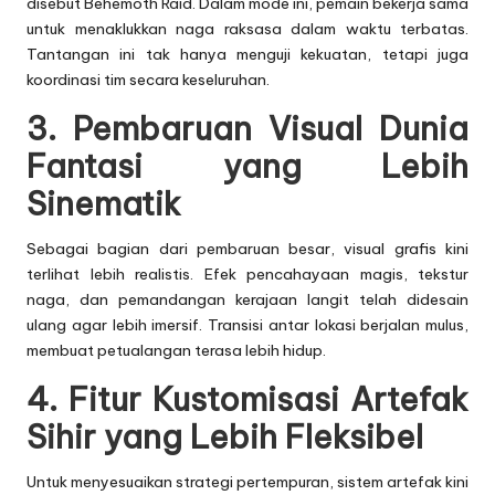
disebut Behemoth Raid. Dalam mode ini, pemain bekerja sama
untuk menaklukkan naga raksasa dalam waktu terbatas.
Tantangan ini tak hanya menguji kekuatan, tetapi juga
koordinasi tim secara keseluruhan.
3. Pembaruan Visual Dunia
Fantasi yang Lebih
Sinematik
Sebagai bagian dari pembaruan besar, visual grafis kini
terlihat lebih realistis. Efek pencahayaan magis, tekstur
naga, dan pemandangan kerajaan langit telah didesain
ulang agar lebih imersif. Transisi antar lokasi berjalan mulus,
membuat petualangan terasa lebih hidup.
4. Fitur Kustomisasi Artefak
Sihir yang Lebih Fleksibel
Untuk menyesuaikan strategi pertempuran, sistem artefak kini