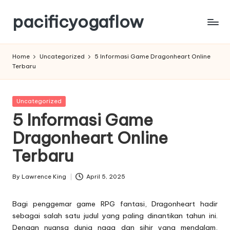
pacificyogaflow
Skip
to
Tips
content
Olahraga
Home
Uncategorized
5 Informasi Game Dragonheart Online
Dan
Terbaru
Kesehatan
Posted
Uncategorized
in
5 Informasi Game
Dragonheart Online
Terbaru
By
Lawrence King
April 5, 2025
Posted
by
Bagi penggemar game RPG fantasi, Dragonheart hadir
sebagai salah satu judul yang paling dinantikan tahun ini.
Dengan nuansa dunia naga dan sihir yang mendalam,