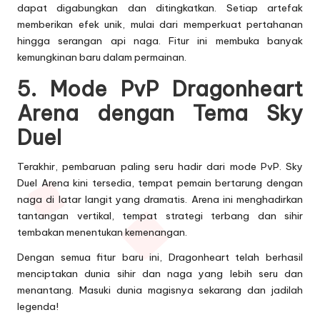
dapat digabungkan dan ditingkatkan. Setiap artefak
memberikan efek unik, mulai dari memperkuat pertahanan
hingga serangan api naga. Fitur ini membuka banyak
kemungkinan baru dalam permainan.
5. Mode PvP Dragonheart
Arena dengan Tema Sky
Duel
Terakhir, pembaruan paling seru hadir dari mode PvP. Sky
Duel Arena kini tersedia, tempat pemain bertarung dengan
naga di latar langit yang dramatis. Arena ini menghadirkan
tantangan vertikal, tempat strategi terbang dan sihir
tembakan menentukan kemenangan.
Dengan semua fitur baru ini, Dragonheart telah berhasil
menciptakan dunia sihir dan naga yang lebih seru dan
menantang. Masuki dunia magisnya sekarang dan jadilah
legenda!