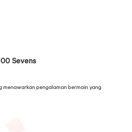
100 Sevens
ang menawarkan pengalaman bermain yang