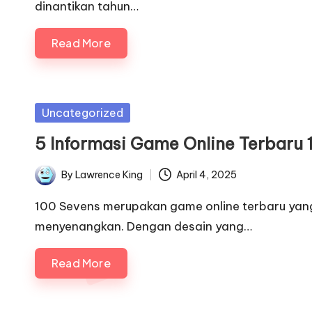
dinantikan tahun…
Read More
Posted
Uncategorized
in
5 Informasi Game Online Terbaru 
By
Lawrence King
April 4, 2025
Posted
by
100 Sevens merupakan game online terbaru y
menyenangkan. Dengan desain yang…
Read More