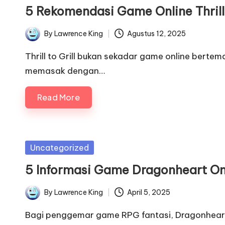
in
5 Rekomendasi Game Online Thril
By
Lawrence King
Agustus 12, 2025
Posted
by
Thrill to Grill bukan sekadar game online berte
memasak dengan…
Read More
Posted
Uncategorized
in
5 Informasi Game Dragonheart On
By
Lawrence King
April 5, 2025
Posted
by
Bagi penggemar game RPG fantasi, Dragonheart 