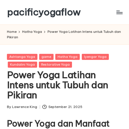
pacificyogaflow
Skip
to
Tips
content
Olahraga
Home
Hatha Yoga
Power Yoga Latihan Intens untuk Tubuh dan
Dan
Pikiran
Kesehatan
Posted
Ashtanga Yoga
game
Hatha Yoga
Iyengar Yoga
in
Kundalini Yoga
Restorative Yoga
Power Yoga Latihan
Intens untuk Tubuh dan
Pikiran
By
Lawrence King
September 21, 2025
Posted
by
Power Yoga dan Manfaat