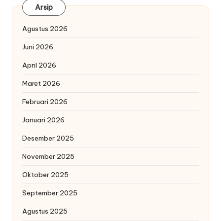
Arsip
Agustus 2026
Juni 2026
April 2026
Maret 2026
Februari 2026
Januari 2026
Desember 2025
November 2025
Oktober 2025
September 2025
Agustus 2025