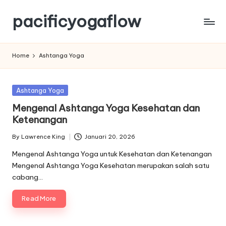
pacificyogaflow
Skip
to
Tips
content
Olahraga
Home
Ashtanga Yoga
Dan
Kesehatan
Posted
Ashtanga Yoga
in
Mengenal Ashtanga Yoga Kesehatan dan
Ketenangan
By
Lawrence King
Januari 20, 2026
Posted
by
Mengenal Ashtanga Yoga untuk Kesehatan dan Ketenangan
Mengenal Ashtanga Yoga Kesehatan merupakan salah satu
cabang…
Read More