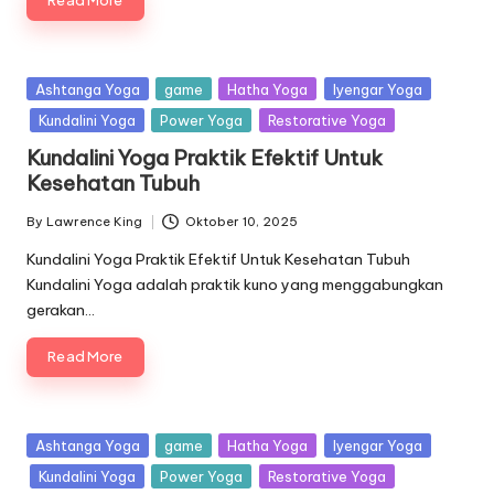
Read More
Posted
Ashtanga Yoga
game
Hatha Yoga
Iyengar Yoga
in
Kundalini Yoga
Power Yoga
Restorative Yoga
Kundalini Yoga Praktik Efektif Untuk
Kesehatan Tubuh
By
Lawrence King
Oktober 10, 2025
Posted
by
Kundalini Yoga Praktik Efektif Untuk Kesehatan Tubuh
Kundalini Yoga adalah praktik kuno yang menggabungkan
gerakan…
Read More
Posted
Ashtanga Yoga
game
Hatha Yoga
Iyengar Yoga
in
Kundalini Yoga
Power Yoga
Restorative Yoga