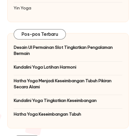
Yin Yoga
Pos-pos Terbaru
Desain UI Permainan Slot Tingkatkan Pengalaman
Bermain
Kundalini Yoga Latihan Harmoni
Hatha Yoga Menjadi Keseimbangan Tubuh Pikiran
Secara Alami
Kundalini Yoga Tingkatkan Keseimbangan
Hatha Yoga Keseimbangan Tubuh