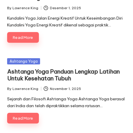
By
Lawrence King
Desember 1, 2025
Posted
by
Kundalini Yoga Jalan Energi Kreatif Untuk Keseimbangan Diri
Kundalini Yoga Energi Kreatif dikenal sebagai praktik…
Read More
Posted
Ashtanga Yoga
in
Ashtanga Yoga Panduan Lengkap Latihan
Untuk Kesehatan Tubuh
By
Lawrence King
November 1, 2025
Posted
by
Sejarah dan Filosofi Ashtanga Yoga Ashtanga Yoga berasal
dari India dan telah dipraktikkan selama ratusan…
Read More