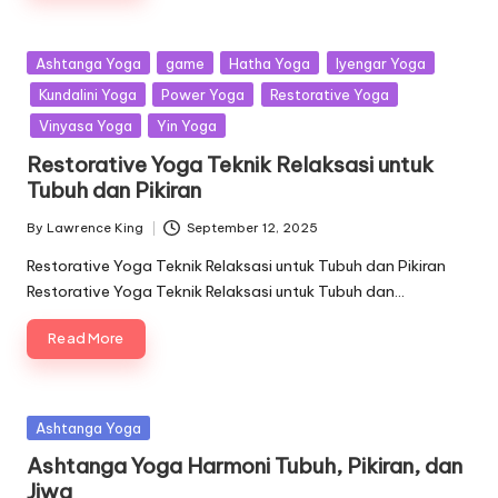
Posted
Ashtanga Yoga
game
Hatha Yoga
Iyengar Yoga
in
Kundalini Yoga
Power Yoga
Restorative Yoga
Vinyasa Yoga
Yin Yoga
Restorative Yoga Teknik Relaksasi untuk
Tubuh dan Pikiran
By
Lawrence King
September 12, 2025
Posted
by
Restorative Yoga Teknik Relaksasi untuk Tubuh dan Pikiran
Restorative Yoga Teknik Relaksasi untuk Tubuh dan…
Read More
Posted
Ashtanga Yoga
in
Ashtanga Yoga Harmoni Tubuh, Pikiran, dan
Jiwa