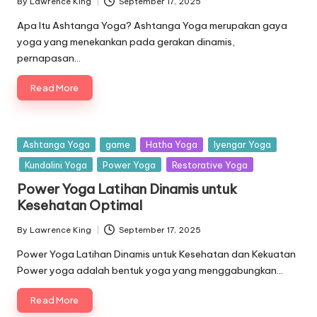
By
Lawrence King
September 17, 2025
Posted
by
Apa Itu Ashtanga Yoga? Ashtanga Yoga merupakan gaya
yoga yang menekankan pada gerakan dinamis,
pernapasan…
Read More
Posted
Ashtanga Yoga
game
Hatha Yoga
Iyengar Yoga
in
Kundalini Yoga
Power Yoga
Restorative Yoga
Power Yoga Latihan Dinamis untuk
Kesehatan Optimal
By
Lawrence King
September 17, 2025
Posted
by
Power Yoga Latihan Dinamis untuk Kesehatan dan Kekuatan
Power yoga adalah bentuk yoga yang menggabungkan…
Read More