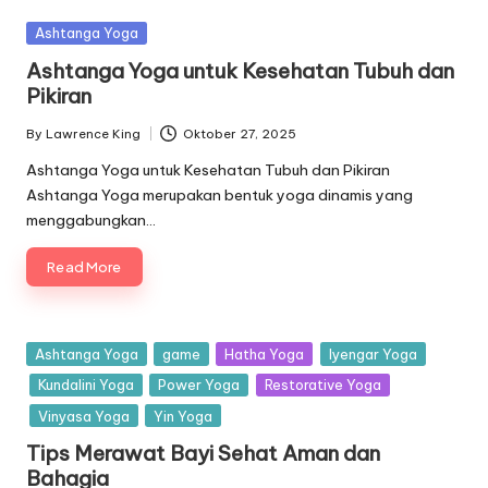
Posted
Ashtanga Yoga
in
Ashtanga Yoga untuk Kesehatan Tubuh dan
Pikiran
By
Lawrence King
Oktober 27, 2025
Posted
by
Ashtanga Yoga untuk Kesehatan Tubuh dan Pikiran
Ashtanga Yoga merupakan bentuk yoga dinamis yang
menggabungkan…
Read More
Posted
Ashtanga Yoga
game
Hatha Yoga
Iyengar Yoga
in
Kundalini Yoga
Power Yoga
Restorative Yoga
Vinyasa Yoga
Yin Yoga
Tips Merawat Bayi Sehat Aman dan
Bahagia