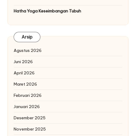
Hatha Yoga Keseimbangan Tubuh
Arsip
Agustus 2026
Juni 2026
April 2026
Maret 2026
Februari 2026
Januari 2026
Desember 2025
November 2025