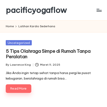
pacificyogaflow
Skip
to
Tips
content
Olahraga
Home
Latihan Kardio Sederhana
Dan
Kesehatan
Posted
Uncategorized
in
5 Tips Olahraga Simpe di Rumah Tanpa
Peralatan
By
Lawrence King
Maret 11, 2025
Posted
by
Jika Anda ingin tetap sehat tanpa harus pergi ke pusat
kebugaran, berolahraga di rumah bisa…
Read More