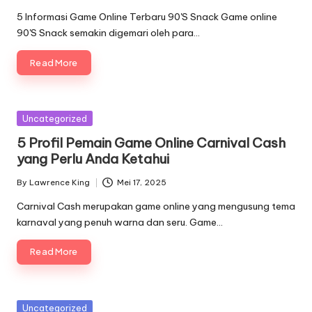
by
5 Informasi Game Online Terbaru 90'S Snack Game online
90'S Snack semakin digemari oleh para…
Read More
Posted
Uncategorized
in
5 Profil Pemain Game Online Carnival Cash
yang Perlu Anda Ketahui
By
Lawrence King
Mei 17, 2025
Posted
by
Carnival Cash merupakan game online yang mengusung tema
karnaval yang penuh warna dan seru. Game…
Read More
Posted
Uncategorized