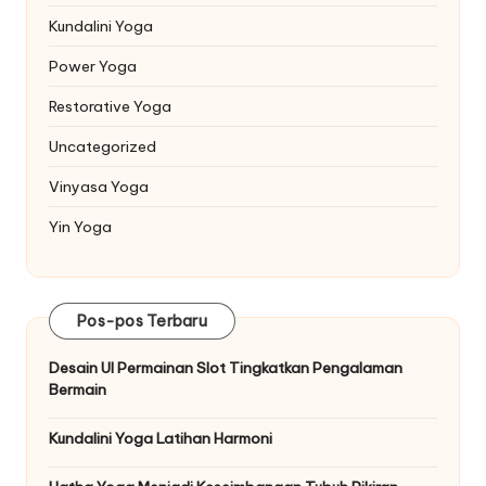
Kundalini Yoga
Power Yoga
Restorative Yoga
Uncategorized
Vinyasa Yoga
Yin Yoga
Pos-pos Terbaru
Desain UI Permainan Slot Tingkatkan Pengalaman
Bermain
Kundalini Yoga Latihan Harmoni