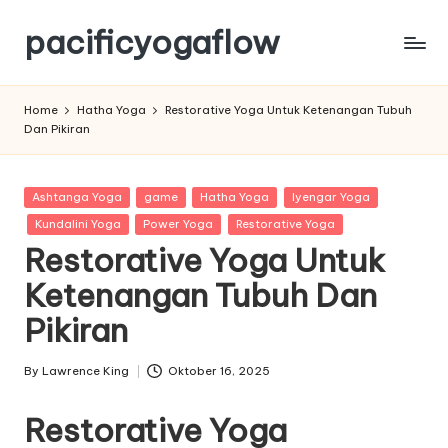
pacificyogaflow
Skip
to
Tips
content
Olahraga
Home
Hatha Yoga
Restorative Yoga Untuk Ketenangan Tubuh
Dan
Dan Pikiran
Kesehatan
Posted
Ashtanga Yoga
game
Hatha Yoga
Iyengar Yoga
in
Kundalini Yoga
Power Yoga
Restorative Yoga
Restorative Yoga Untuk
Ketenangan Tubuh Dan
Pikiran
By
Lawrence King
Oktober 16, 2025
Posted
by
Restorative Yoga