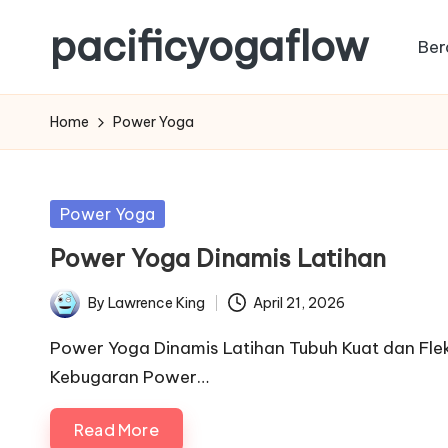
pacificyogaflow
Ber
Skip
to
Tips
content
Olahraga
Home
Power Yoga
Dan
Kesehatan
Posted
Power Yoga
in
Power Yoga Dinamis Latihan
By
Lawrence King
April 21, 2026
Posted
by
Power Yoga Dinamis Latihan Tubuh Kuat dan Fle
Kebugaran Power…
Read More