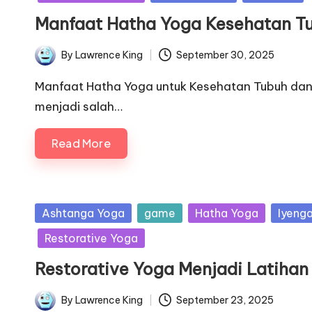
Manfaat Hatha Yoga Kesehatan Tu
By
Lawrence King
September 30, 2025
Posted
by
Manfaat Hatha Yoga untuk Kesehatan Tubuh dan
menjadi salah…
Read More
Posted
Ashtanga Yoga
game
Hatha Yoga
Iyeng
in
Restorative Yoga
Restorative Yoga Menjadi Latihan
By
Lawrence King
September 23, 2025
Posted