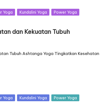
ar Yoga
Kundalini Yoga
Power Yoga
atan dan Kekuatan Tubuh
atan Tubuh Ashtanga Yoga Tingkatkan Kesehatan
ar Yoga
Kundalini Yoga
Power Yoga