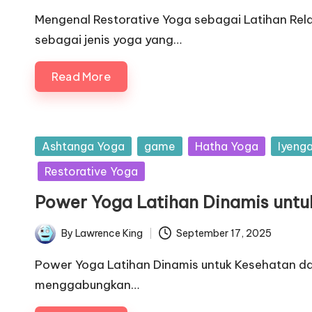
by
Mengenal Restorative Yoga sebagai Latihan Rela
sebagai jenis yoga yang…
Read More
Posted
Ashtanga Yoga
game
Hatha Yoga
Iyeng
in
Restorative Yoga
Power Yoga Latihan Dinamis untu
By
Lawrence King
September 17, 2025
Posted
by
Power Yoga Latihan Dinamis untuk Kesehatan d
menggabungkan…