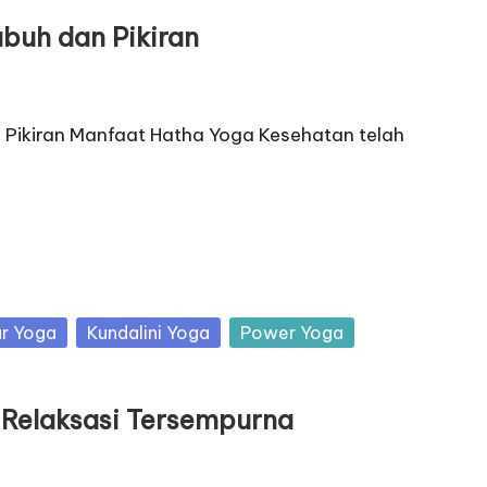
buh dan Pikiran
 Pikiran Manfaat Hatha Yoga Kesehatan telah
ar Yoga
Kundalini Yoga
Power Yoga
 Relaksasi Tersempurna