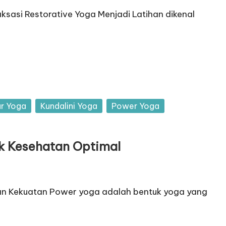
ksasi Restorative Yoga Menjadi Latihan dikenal
ar Yoga
Kundalini Yoga
Power Yoga
k Kesehatan Optimal
an Kekuatan Power yoga adalah bentuk yoga yang