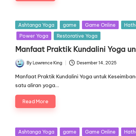
Posted
Ashtanga Yoga
game
Game Online
Hath
in
Power Yoga
Restorative Yoga
Manfaat Praktik Kundalini Yoga u
By
Lawrence King
Desember 14, 2025
Posted
by
Manfaat Praktik Kundalini Yoga untuk Keseimban
satu aliran yoga…
Read More
Posted
Ashtanga Yoga
game
Game Online
Hath