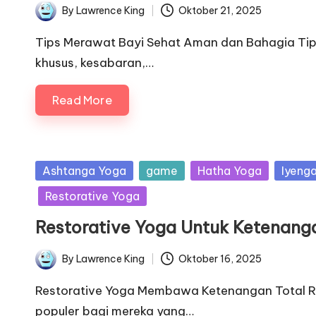
By
Lawrence King
Oktober 21, 2025
Posted
by
Tips Merawat Bayi Sehat Aman dan Bahagia Ti
khusus, kesabaran,…
Read More
Posted
Ashtanga Yoga
game
Hatha Yoga
Iyeng
in
Restorative Yoga
Restorative Yoga Untuk Ketenang
By
Lawrence King
Oktober 16, 2025
Posted
by
Restorative Yoga Membawa Ketenangan Total R
populer bagi mereka yang…