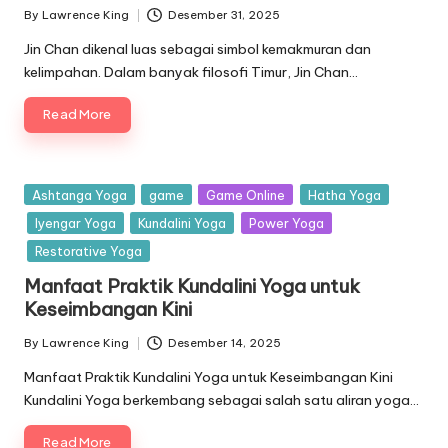
By
Lawrence King
Desember 31, 2025
Posted
by
Jin Chan dikenal luas sebagai simbol kemakmuran dan
kelimpahan. Dalam banyak filosofi Timur, Jin Chan…
Read More
Posted
Ashtanga Yoga
game
Game Online
Hatha Yoga
in
Iyengar Yoga
Kundalini Yoga
Power Yoga
Restorative Yoga
Manfaat Praktik Kundalini Yoga untuk
Keseimbangan Kini
By
Lawrence King
Desember 14, 2025
Posted
by
Manfaat Praktik Kundalini Yoga untuk Keseimbangan Kini
Kundalini Yoga berkembang sebagai salah satu aliran yoga…
Read More