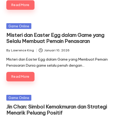
Read More
Posted
Game Online
in
Misteri dan Easter Egg dalam Game yang
Selalu Membuat Pemain Penasaran
By
Lawrence King
Januari 10, 2026
Posted
by
Misteri dan Easter Egg dalam Game yang Membuat Pemain
Penasaran Dunia game selalu penuh dengan…
Read More
Posted
Game Online
in
Jin Chan: Simbol Kemakmuran dan Strategi
Menarik Peluang Positif