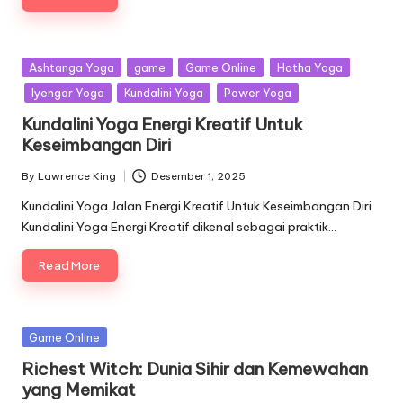
Posted
Ashtanga Yoga
game
Game Online
Hatha Yoga
in
Iyengar Yoga
Kundalini Yoga
Power Yoga
Kundalini Yoga Energi Kreatif Untuk
Keseimbangan Diri
By
Lawrence King
Desember 1, 2025
Posted
by
Kundalini Yoga Jalan Energi Kreatif Untuk Keseimbangan Diri
Kundalini Yoga Energi Kreatif dikenal sebagai praktik…
Read More
Posted
Game Online
in
Richest Witch: Dunia Sihir dan Kemewahan
yang Memikat