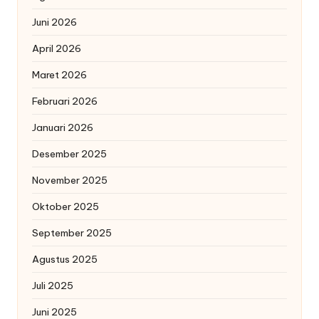
Juni 2026
April 2026
Maret 2026
Februari 2026
Januari 2026
Desember 2025
November 2025
Oktober 2025
September 2025
Agustus 2025
Juli 2025
Juni 2025