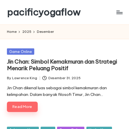
pacificyogaflow
Skip
to
Tips
content
Olahraga
Home
2025
Desember
Dan
Kesehatan
Posted
Game Online
in
Jin Chan: Simbol Kemakmuran dan Strategi
Menarik Peluang Positif
By
Lawrence King
Desember 31, 2025
Posted
by
Jin Chan dikenal luas sebagai simbol kemakmuran dan
kelimpahan. Dalam banyak filosofi Timur, Jin Chan…
Read More