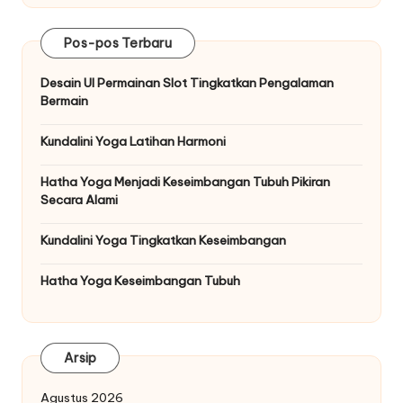
Pos-pos Terbaru
Desain UI Permainan Slot Tingkatkan Pengalaman
Bermain
Kundalini Yoga Latihan Harmoni
Hatha Yoga Menjadi Keseimbangan Tubuh Pikiran
Secara Alami
Kundalini Yoga Tingkatkan Keseimbangan
Hatha Yoga Keseimbangan Tubuh
Arsip
Agustus 2026