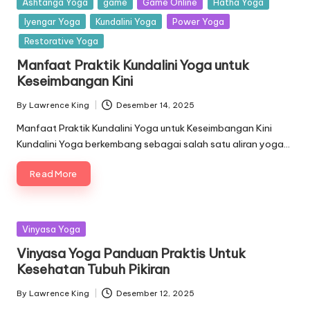
Posted
Ashtanga Yoga
game
Game Online
Hatha Yoga
in
Iyengar Yoga
Kundalini Yoga
Power Yoga
Restorative Yoga
Manfaat Praktik Kundalini Yoga untuk
Keseimbangan Kini
By
Lawrence King
Desember 14, 2025
Posted
by
Manfaat Praktik Kundalini Yoga untuk Keseimbangan Kini
Kundalini Yoga berkembang sebagai salah satu aliran yoga…
Read More
Posted
Vinyasa Yoga
in
Vinyasa Yoga Panduan Praktis Untuk
Kesehatan Tubuh Pikiran
By
Lawrence King
Desember 12, 2025
Posted